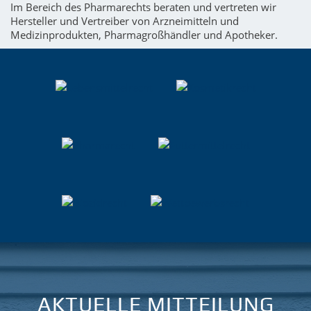
Im Bereich des Pharmarechts beraten und vertreten wir
Hersteller und Vertreiber von Arzneimitteln und
Medizinprodukten, Pharmagroßhändler und Apotheker.
AKTUELLE MITTEILUNG